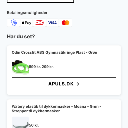
Betalingsmuligheder
Har du set?
Odin Crossfit ABS Gymnastikringe Plast - Grøn
Den
Den
599
kr.
299
kr.
oprindelige
aktuelle
pris
pris
APULS.DK →
var:
er:
599 kr..
299 kr..
Watery elastik til dykkermasker - Moana - Grøn -
Stropper til dykkermasker
50
kr.