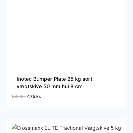
Inotec Bumper Plate 25 kg sort
vægtskive 50 mm hul 8 cm
Den
Den
985
kr.
475
kr.
oprindelige
aktuelle
pris
pris
var:
er:
985 kr..
475 kr..