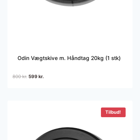
Odin Vægtskive m. Håndtag 20kg (1 stk)
Den
Den
800
kr.
599
kr.
oprindelige
aktuelle
pris
pris
var:
er:
800 kr..
599 kr..
Tilbud!