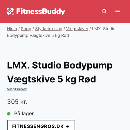
Fortsæt
til
indhold
Hjem
/
Shop
/
Styrketræning
/
Vægtskiver
/
LMX. Studio
Bodypump Vægtskive 5 kg Rød
LMX. Studio Bodypump
Vægtskive 5 kg Rød
Vægtskiver
305
kr.
På lager
FITNESSENGROS.DK →