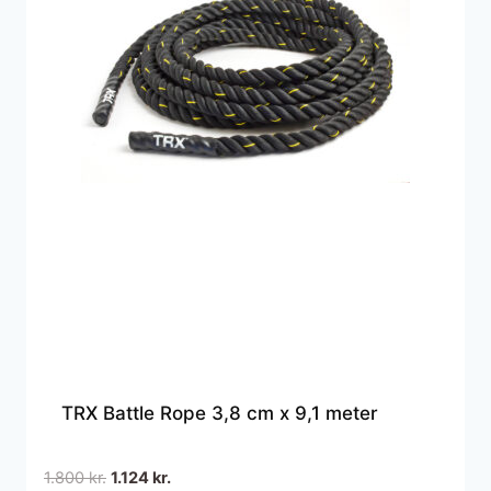
TRX Battle Rope 3,8 cm x 9,1 meter
Den
Den
1.800
kr.
1.124
kr.