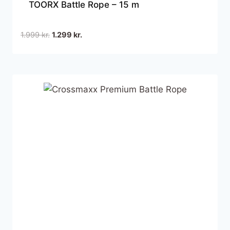
TOORX Battle Rope – 15 m
Den
Den
1.999
kr.
1.299
kr.
oprindelige
aktuelle
pris
pris
var:
er:
1.999 kr..
1.299 kr..