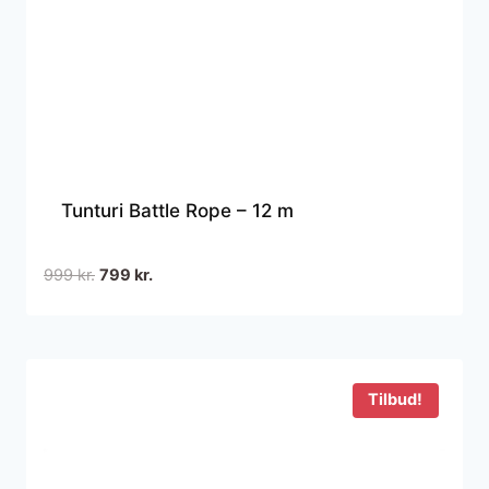
Tunturi Battle Rope – 12 m
Den
Den
999
kr.
799
kr.
oprindelige
aktuelle
pris
pris
var:
er:
999 kr..
799 kr..
Tilbud!