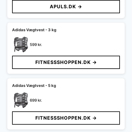
pris
pris
APULS.DK →
var:
er:
599 kr..
299 kr..
Adidas Vægtvest - 3 kg
599
kr.
FITNESSSHOPPEN.DK →
Adidas Vægtvest - 5 kg
699
kr.
FITNESSSHOPPEN.DK →