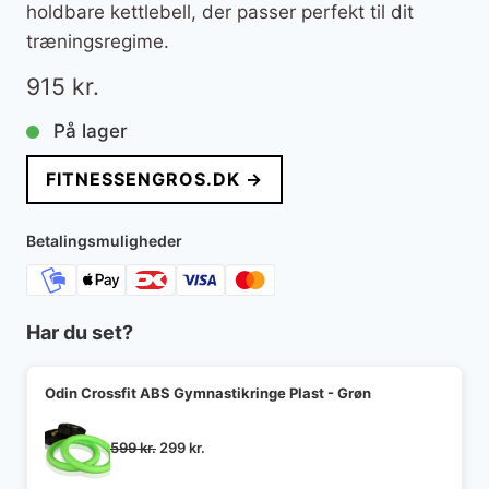
holdbare kettlebell, der passer perfekt til dit
træningsregime.
915
kr.
På lager
FITNESSENGROS.DK →
Betalingsmuligheder
Har du set?
Odin Crossfit ABS Gymnastikringe Plast - Grøn
Den
Den
599
kr.
299
kr.
oprindelige
aktuelle