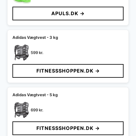
oprindelige
aktuelle
pris
pris
APULS.DK →
var:
er:
599 kr..
299 kr..
Adidas Vægtvest - 3 kg
599
kr.
FITNESSSHOPPEN.DK →
Adidas Vægtvest - 5 kg
699
kr.
FITNESSSHOPPEN.DK →