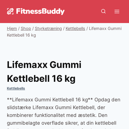
Fortsæt
til
indhold
Hjem
/
Shop
/
Styrketræning
/
Kettlebells
/
Lifemaxx Gummi
Kettlebell 16 kg
Lifemaxx Gummi
Kettlebell 16 kg
Kettlebells
**Lifemaxx Gummi Kettlebell 16 kg** Opdag den
slidstærke Lifemaxx Gummi Kettlebell, der
kombinerer funktionalitet med æstetik. Den
gummibelagte overflade sikrer, at din kettlebell