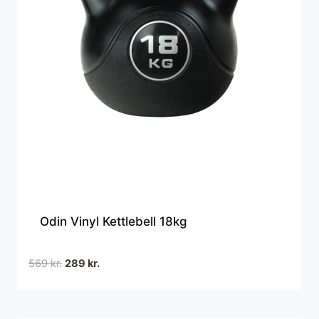
Odin Vinyl Kettlebell 18kg
Den
Den
569
kr.
289
kr.
oprindelige
aktuelle
pris
pris
var:
er: