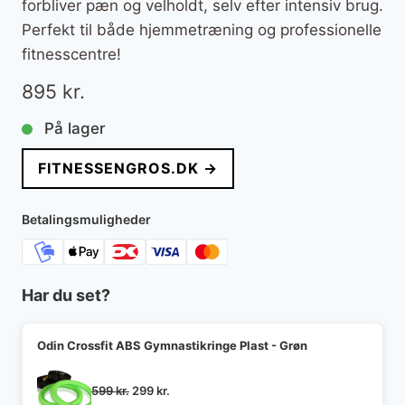
forbliver pæn og velholdt, selv efter intensiv brug.
Perfekt til både hjemmetræning og professionelle
fitnesscentre!
895
kr.
På lager
FITNESSENGROS.DK →
Betalingsmuligheder
Har du set?
Odin Crossfit ABS Gymnastikringe Plast - Grøn
Den
Den
599
kr.
299
kr.