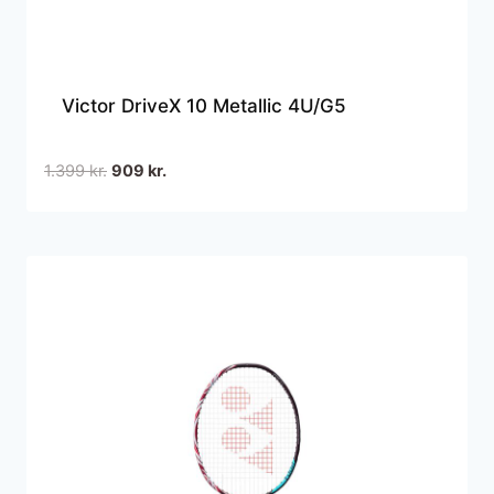
Victor DriveX 10 Metallic 4U/G5
Den
Den
1.399
kr.
909
kr.
oprindelige
aktuelle
pris
pris
var:
er:
1.399 kr..
909 kr..