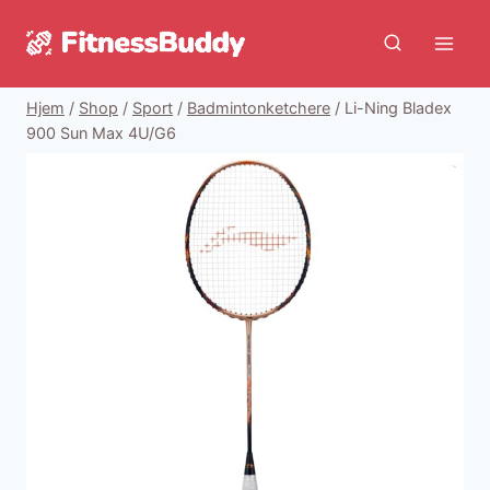
Fortsæt
til
indhold
Hjem
/
Shop
/
Sport
/
Badmintonketchere
/
Li-Ning Bladex
900 Sun Max 4U/G6