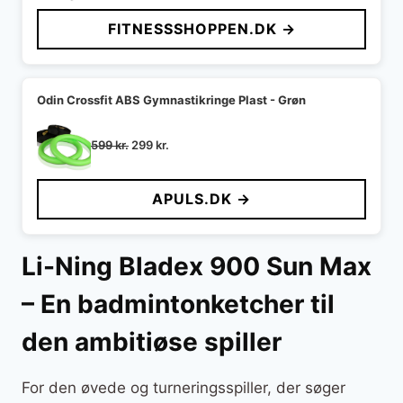
pris
pris
FITNESSSHOPPEN.DK →
var:
er:
2.499 kr..
1.799 kr..
Odin Crossfit ABS Gymnastikringe Plast - Grøn
Den
Den
599
kr.
299
kr.
oprindelige
aktuelle
pris
pris
APULS.DK →
var:
er:
599 kr..
299 kr..
Li-Ning Bladex 900 Sun Max
– En badmintonketcher til
den ambitiøse spiller
For den øvede og turneringsspiller, der søger