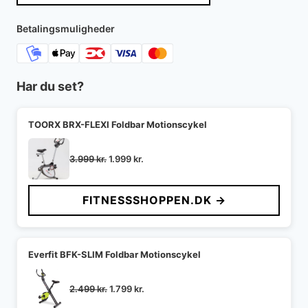
Betalingsmuligheder
Har du set?
TOORX BRX-FLEXI Foldbar Motionscykel
Den
Den
3.999
kr.
1.999
kr.
oprindelige
aktuelle
pris
pris
FITNESSSHOPPEN.DK →
var:
er:
3.999 kr..
1.999 kr..
Everfit BFK-SLIM Foldbar Motionscykel
Den
Den
2.499
kr.
1.799
kr.
oprindelige
aktuelle