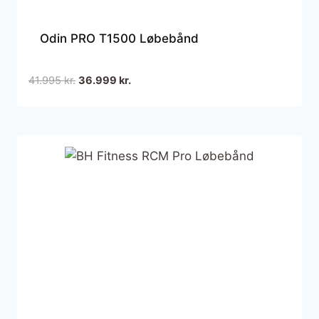
Odin PRO T1500 Løbebånd
Den
Den
41.995
kr.
36.999
kr.
oprindelige
aktuelle
pris
pris
var:
er:
41.995 kr..
36.999 kr..