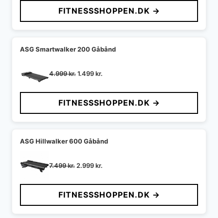
pris
pris
FITNESSSHOPPEN.DK →
var:
er:
1.099 kr..
899 kr..
ASG Smartwalker 200 Gåbånd
Den
Den
4.999
kr.
1.499
kr.
oprindelige
aktuelle
pris
pris
FITNESSSHOPPEN.DK →
var:
er:
4.999 kr..
1.499 kr..
ASG Hillwalker 600 Gåbånd
Den
Den
7.499
kr.
2.999
kr.
oprindelige
aktuelle
pris
pris
FITNESSSHOPPEN.DK →
var:
er:
7.499 kr..
2.999 kr..