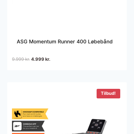
ASG Momentum Runner 400 Løbebånd
Den
Den
9.999
kr.
4.999
kr.
oprindelige
aktuelle
pris
pris
var:
er:
9.999 kr..
4.999 kr..
Tilbud!