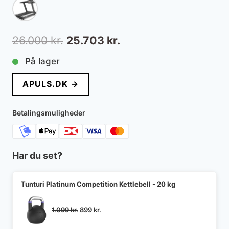
Den
Den
26.000
kr.
25.703
kr.
oprindelige
aktuelle
På lager
pris
pris
APULS.DK →
var:
er:
26.000 kr..
25.703 kr..
Betalingsmuligheder
Har du set?
Tunturi Platinum Competition Kettlebell - 20 kg
Den
Den
1.099
kr.
899
kr.
oprindelige
aktuelle