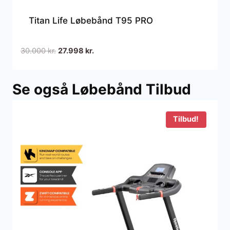
Titan Life Løbebånd T95 PRO
Den
Den
30.000
kr.
27.998
kr.
oprindelige
aktuelle
pris
pris
Se også Løbebånd Tilbud
var:
er:
30.000 kr..
27.998 kr..
Tilbud!