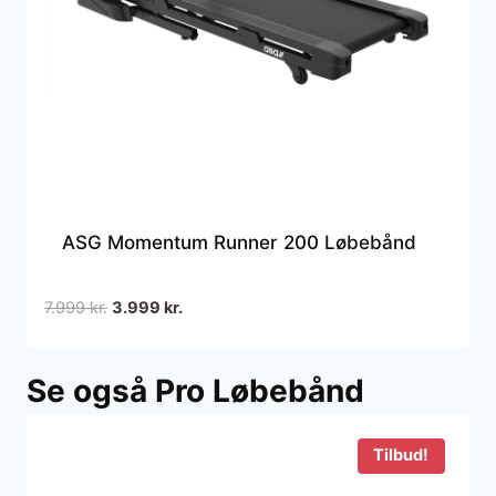
ASG Momentum Runner 200 Løbebånd
Den
Den
7.999
kr.
3.999
kr.
oprindelige
aktuelle
pris
pris
Se også Pro Løbebånd
var:
er:
7.999 kr..
3.999 kr..
Tilbud!