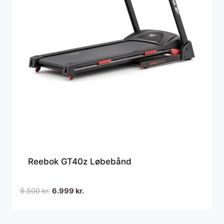
Reebok GT40z Løbebånd
Den
Den
8.500
kr.
6.999
kr.
oprindelige
aktuelle
pris
pris