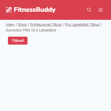
Fortsæt
til
indhold
Hjem
/
Shop
/
Professionel Tilbud
/
Pro Løbebånd Tilbud
/
Gymstick PRO 10.0 Løbebånd
Tilbud!