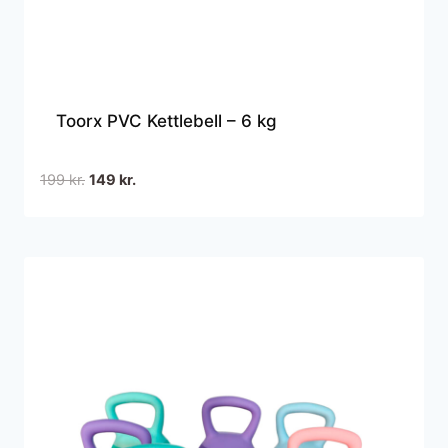
Toorx PVC Kettlebell – 6 kg
Den
Den
199
kr.
149
kr.
oprindelige
aktuelle
pris
pris
var:
er:
199 kr..
149 kr..