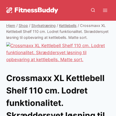
Fortsæt
til
indhold
Hjem
/
Shop
/
Styrketræning
/
Kettlebells
/
Crossmaxx XL
Kettlebell Shelf 110 cm. Lodret funktionalitet. Skræddersyet
løsning til opbevaring at kettlebells. Matte sort.
Crossmaxx XL Kettlebell
Shelf 110 cm. Lodret
funktionalitet.
Skræddersyet løsning til