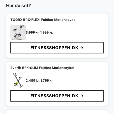
Har du set?
TOORX BRX-FLEXI Foldbar Motionscykel
Den
Den
3.999
kr.
1.999
kr.
oprindelige
aktuelle
pris
pris
FITNESSSHOPPEN.DK →
var:
er:
3.999 kr..
1.999 kr..
Everfit BFK-SLIM Foldbar Motionscykel
Den
Den
2.499
kr.
1.799
kr.
oprindelige
aktuelle
pris
pris
FITNESSSHOPPEN.DK →
var:
er:
2.499 kr..
1.799 kr..