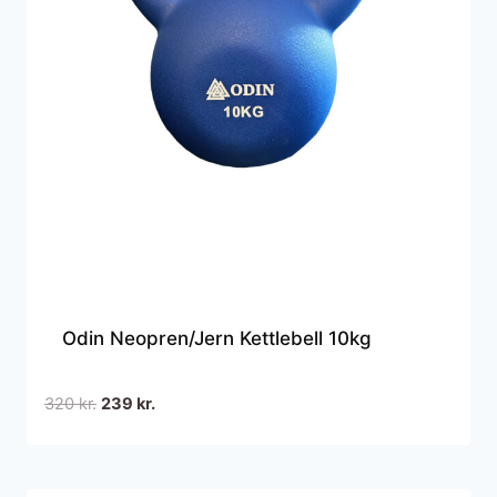
Odin Neopren/Jern Kettlebell 10kg
Den
Den
320
kr.
239
kr.
oprindelige
aktuelle
pris
pris
var:
er: