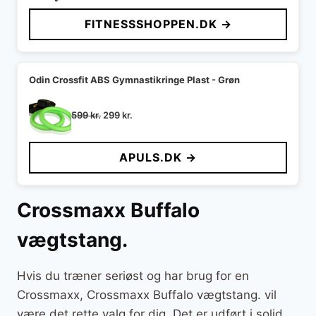
pris
pris
FITNESSSHOPPEN.DK →
var:
er:
2.499 kr..
1.799 kr..
Odin Crossfit ABS Gymnastikringe Plast - Grøn
Den
Den
599
kr.
299
kr.
oprindelige
aktuelle
pris
pris
APULS.DK →
var:
er:
599 kr..
299 kr..
Crossmaxx Buffalo
vægtstang.
Hvis du træner seriøst og har brug for en
Crossmaxx, Crossmaxx Buffalo vægtstang. vil
være det rette valg for dig. Det er udført i solid