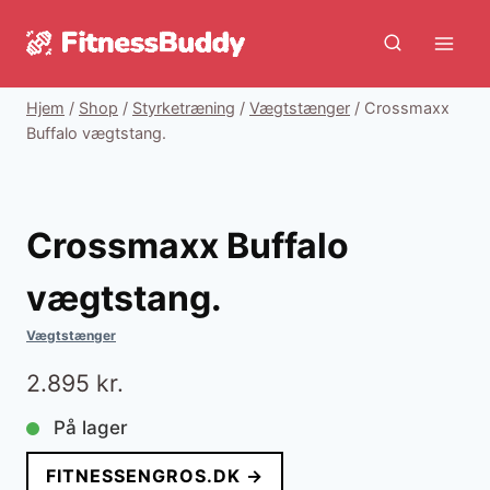
Fortsæt
til
indhold
Hjem
/
Shop
/
Styrketræning
/
Vægtstænger
/
Crossmaxx
Buffalo vægtstang.
Crossmaxx Buffalo
vægtstang.
Vægtstænger
2.895
kr.
På lager
FITNESSENGROS.DK →