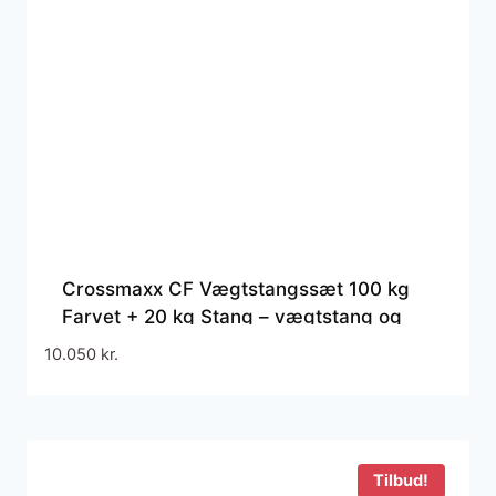
Crossmaxx CF Vægtstangssæt 100 kg
Farvet + 20 kg Stang – vægtstang og
bumper plates 120 kg
10.050
kr.
Tilbud!