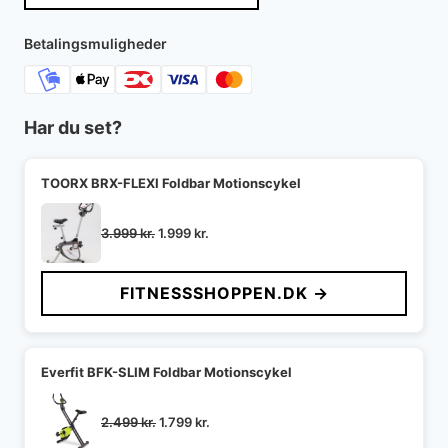
Betalingsmuligheder
Har du set?
TOORX BRX-FLEXI Foldbar Motionscykel
Den
Den
3.999
kr.
1.999
kr.
oprindelige
aktuelle
pris
pris
FITNESSSHOPPEN.DK →
var:
er:
3.999 kr..
1.999 kr..
Everfit BFK-SLIM Foldbar Motionscykel
Den
Den
2.499
kr.
1.799
kr.
oprindelige
aktuelle