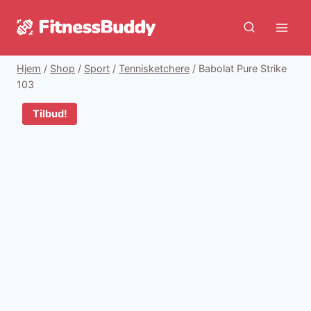
Fortsæt
til
indhold
Hjem
/
Shop
/
Sport
/
Tennisketchere
/
Babolat Pure Strike
103
Tilbud!