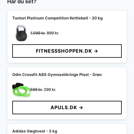
Har du set?
Tunturi Platinum Competition Kettlebell - 20 kg
Den
Den
1.099
kr.
899
kr.
oprindelige
aktuelle
pris
pris
FITNESSSHOPPEN.DK →
var:
er:
1.099 kr..
899 kr..
Odin Crossfit ABS Gymnastikringe Plast - Grøn
Den
Den
599
kr.
299
kr.
oprindelige
aktuelle
pris
pris
APULS.DK →
var:
er:
599 kr..
299 kr..
Adidas Vægtvest - 3 kg