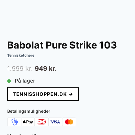
Babolat Pure Strike 103
Tennisketchere
Den
Den
1.999
kr.
949
kr.
oprindelige
aktuelle
På lager
pris
pris
TENNISSHOPPEN.DK →
var:
er:
1.999 kr..
949 kr..
Betalingsmuligheder