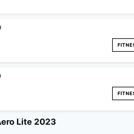
delige
aktuelle
pris
er:
..
299 kr..
g
FITNE
g
FITNE
Aero Lite 2023