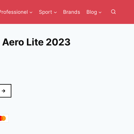
Professionel
Sport
Brands
Blog
 Aero Lite 2023
n
e
uelle
s
 →
 kr..