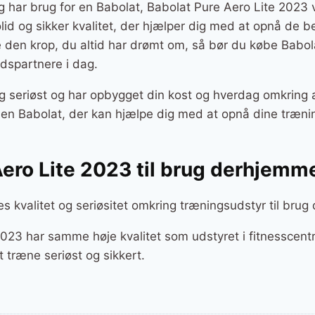
g har brug for en Babolat, Babolat Pure Aero Lite 2023 v
solid og sikker kvalitet, der hjælper dig med at opnå de b
e den krop, du altid har drømt om, så bør du købe Babo
dspartnere i dag.
g seriøst og har opbygget din kost og hverdag omkring a
r en Babolat, der kan hjælpe dig med at opnå dine træni
Aero Lite 2023 til brug derhjemm
es kvalitet og seriøsitet omkring træningsudstyr til bru
023 har samme høje kvalitet som udstyret i fitnesscentr
 træne seriøst og sikkert.