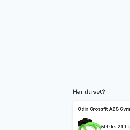
Har du set?
Odin Crossfit ABS Gymn
Den
599
kr.
299
k