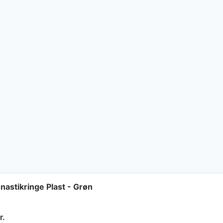
astikringe Plast - Grøn
Den
r.