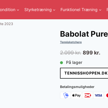
ondition
Styrketræning
Funktionel Træning
ite 2023
Babolat Pure
Tennisketchere
Den
De
2.099
kr.
899
kr.
oprindelig
akt
På lager
pris
pri
TENNISSHOPPEN.DK
var:
er:
2.099 kr..
899
Betalingsmuligheder