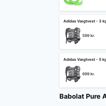
oprin
pris
var:
599 kr
Adidas Vægtvest - 3 k
599
kr.
Adidas Vægtvest - 5 k
699
kr.
Babolat Pure 