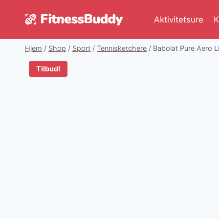
Fortsæt
til
Aktivitetsure
K
indhold
Hjem
/
Shop
/
Sport
/
Tennisketchere
/
Babolat Pure Aero L
Tilbud!