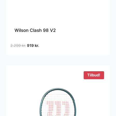
Wilson Clash 98 V2
Den
Den
2.299
kr.
919
kr.
oprindelige
aktuelle
pris
pris
var:
er:
2.299 kr..
919 kr..
Tilbud!