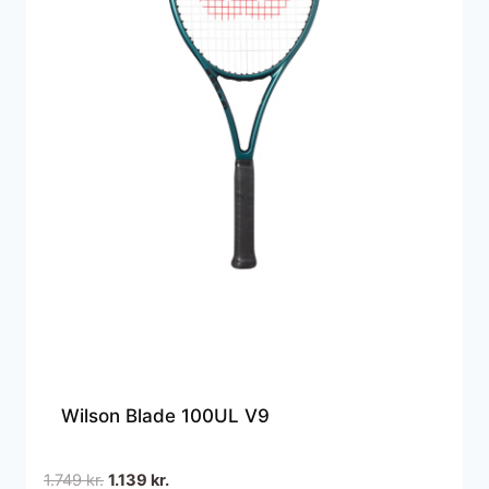
Wilson Blade 100UL V9
Den
Den
1.749
kr.
1.139
kr.