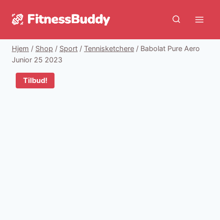
Fortsæt
til
indhold
Hjem
/
Shop
/
Sport
/
Tennisketchere
/
Babolat Pure Aero
Junior 25 2023
Tilbud!