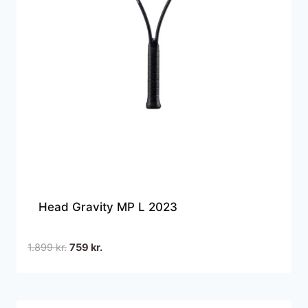
Head Gravity MP L 2023
Den
Den
1.899
kr.
759
kr.
oprindelige
aktuelle
pris
pris
var:
er: