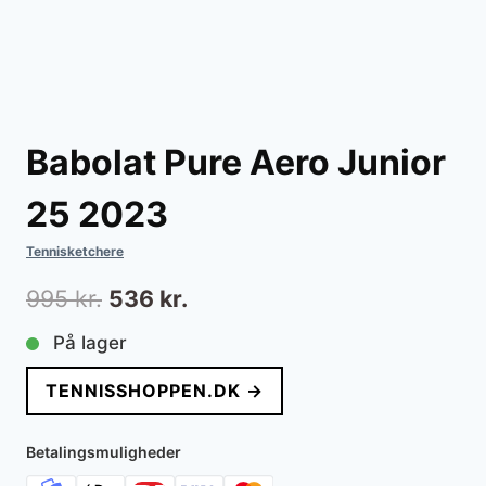
Babolat Pure Aero Junior
25 2023
Tennisketchere
Den
Den
995
kr.
536
kr.
oprindelige
aktuelle
På lager
pris
pris
TENNISSHOPPEN.DK →
var:
er:
995 kr..
536 kr..
Betalingsmuligheder