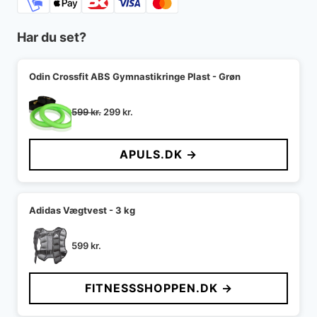
Har du set?
Odin Crossfit ABS Gymnastikringe Plast - Grøn
Den
Den
599
kr.
299
kr.
oprindelige
aktuelle
pris
pris
APULS.DK →
var:
er:
599 kr..
299 kr..
Adidas Vægtvest - 3 kg
599
kr.
FITNESSSHOPPEN.DK →