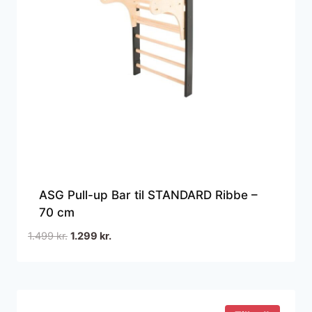
ASG Pull-up Bar til STANDARD Ribbe –
70 cm
Den
Den
1.499
kr.
1.299
kr.
oprindelige
aktuelle
pris
pris
var:
er:
1.499 kr..
1.299 kr..