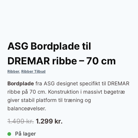
ASG Bordplade til
DREMAR ribbe – 70 cm
Ribber
,
Ribber Tilbud
Bordplade
fra ASG designet specifikt til DREMAR
ribbe på 70 cm. Konstruktion i massivt bøgetræ
giver stabil platform til træning og
balanceøvelser.
Den
Den
1.499
kr.
1.299
kr.
oprindelige
aktuelle
På lager