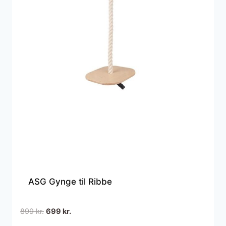
ASG Gynge til Ribbe
Den
Den
899
kr.
699
kr.
oprindelige
aktuelle