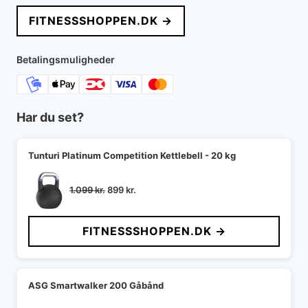
pris
pris
FITNESSSHOPPEN.DK →
var:
er:
1.499 kr..
1.299 kr..
Betalingsmuligheder
Har du set?
Tunturi Platinum Competition Kettlebell - 20 kg
Den
Den
1.099
kr.
899
kr.
oprindelige
aktuelle
pris
pris
FITNESSSHOPPEN.DK →
var:
er:
1.099 kr..
899 kr..
ASG Smartwalker 200 Gåbånd