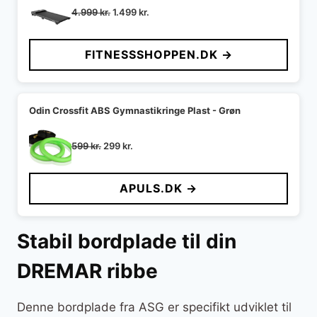
Den
Den
4.999
kr.
1.499
kr.
oprindelige
aktuelle
pris
pris
FITNESSSHOPPEN.DK →
var:
er:
4.999 kr..
1.499 kr..
Odin Crossfit ABS Gymnastikringe Plast - Grøn
Den
Den
599
kr.
299
kr.
oprindelige
aktuelle
pris
pris
APULS.DK →
var:
er:
599 kr..
299 kr..
Stabil bordplade til din
DREMAR ribbe
Denne bordplade fra ASG er specifikt udviklet til