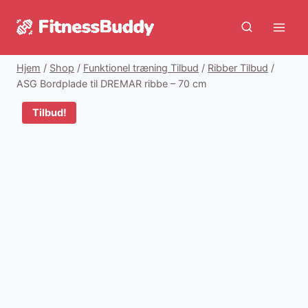
Fortsæt
til
indhold
Hjem
/
Shop
/
Funktionel træning Tilbud
/
Ribber Tilbud
/
ASG Bordplade til DREMAR ribbe – 70 cm
Tilbud!