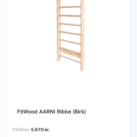
FitWood AARNI Ribbe (Birk)
Den
Den
7.500
kr.
5.670
kr.
oprindelige
aktuelle