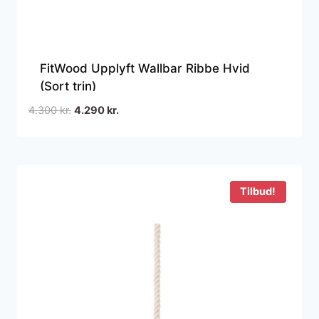
FitWood Upplyft Wallbar Ribbe Hvid
(Sort trin)
Den
Den
4.300
kr.
4.290
kr.
oprindelige
aktuelle
pris
pris
var:
er:
4.300 kr..
4.290 kr..
Tilbud!