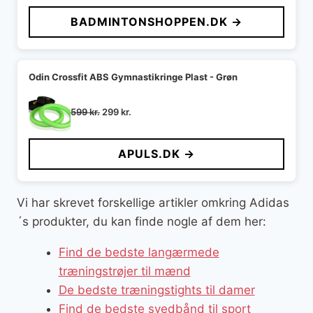
BADMINTONSHOPPEN.DK →
Odin Crossfit ABS Gymnastikringe Plast - Grøn
Den
Den
599
kr.
299
kr.
oprindelige
aktuelle
pris
pris
APULS.DK →
var:
er:
599 kr..
299 kr..
Vi har skrevet forskellige artikler omkring Adidas
´s produkter, du kan finde nogle af dem her:
Find de bedste langærmede
træningstrøjer til mænd
De bedste træningstights til damer
Find de bedste svedbånd til sport