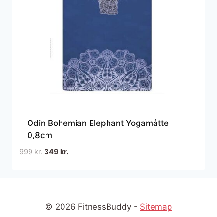
Odin Bohemian Elephant Yogamåtte
0,8cm
Den
Den
999
kr.
349
kr.
oprindelige
aktuelle
pris
pris
var:
er:
999 kr..
349 kr..
© 2026 FitnessBuddy -
Sitemap