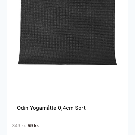
Odin Yogamåtte 0,4cm Sort
Den
Den
349
kr.
59
kr.
oprindelige
aktuelle