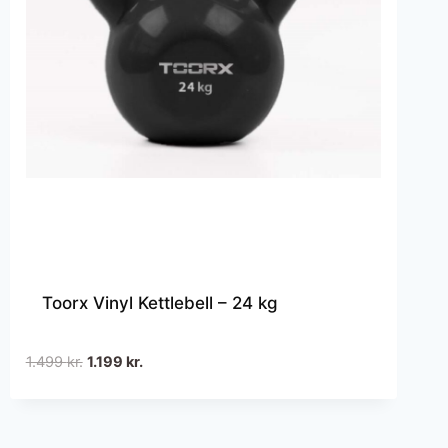
Toorx Vinyl Kettlebell – 24 kg
Den
Den
1.499
kr.
1.199
kr.
oprindelige
aktuelle
pris
pris
var:
er: