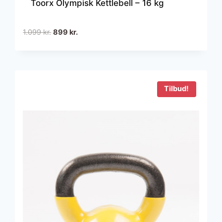
Toorx Olympisk Kettlebell – 16 kg
Den
Den
1.099
kr.
899
kr.
oprindelige
aktuelle
pris
pris
var:
er:
1.099 kr..
899 kr..
Tilbud!