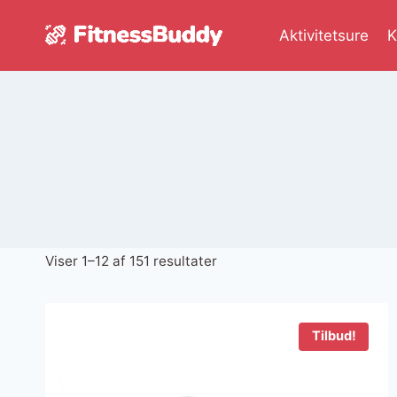
Fortsæt
til
Aktivitetsure
K
indhold
Sorteret
Viser 1–12 af 151 resultater
efter
seneste
Tilbud!