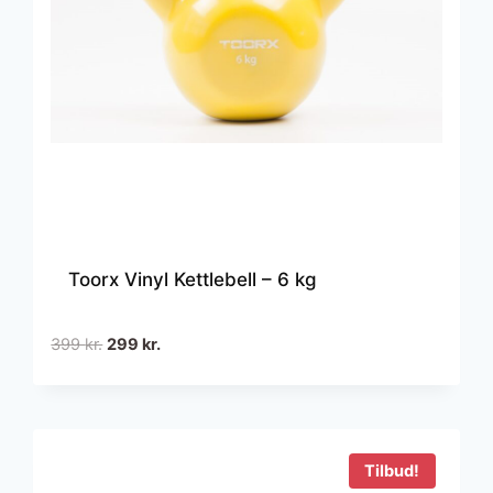
Toorx Vinyl Kettlebell – 6 kg
Den
Den
399
kr.
299
kr.
oprindelige
aktuelle
pris
pris
var:
er:
399 kr..
299 kr..
Tilbud!