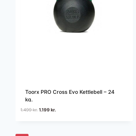
Toorx PRO Cross Evo Kettlebell – 24
kg.
Den
Den
1.499
kr.
1.199
kr.
oprindelige
aktuelle
pris
pris
var:
er: