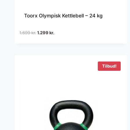
Toorx Olympisk Kettlebell – 24 kg
Den
Den
1.699
kr.
1.299
kr.
oprindelige
aktuelle
pris
pris
var:
er:
1.699 kr..
1.299 kr..
Tilbud!