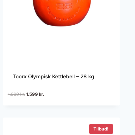
Toorx Olympisk Kettlebell – 28 kg
Den
Den
1.999
kr.
1.599
kr.
oprindelige
aktuelle
pris
pris
var:
er:
1.999 kr..
1.599 kr..
Tilbud!