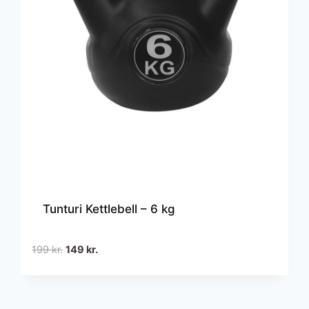
Tunturi Kettlebell – 6 kg
Den
Den
199
kr.
149
kr.
oprindelige
aktuelle
pris
pris
var:
er: