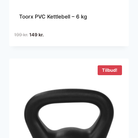
Toorx PVC Kettlebell – 6 kg
Den
Den
199
kr.
149
kr.
oprindelige
aktuelle
pris
pris
var:
er:
199 kr..
149 kr..
Tilbud!