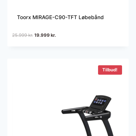
Toorx MIRAGE-C90-TFT Løbebånd
Den
Den
25.999
kr.
19.999
kr.
oprindelige
aktuelle
pris
pris
var:
er:
25.999 kr..
19.999 kr..
Tilbud!