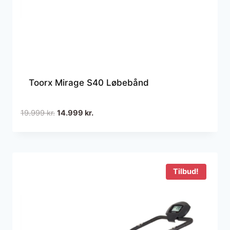
Toorx Mirage S40 Løbebånd
Den
Den
19.999
kr.
14.999
kr.
oprindelige
aktuelle
pris
pris
var:
er:
19.999 kr..
14.999 kr..
Tilbud!