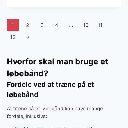
oprindelige
aktuelle
pris
pris
var:
er:
9.999 kr..
4.999 kr..
1
2
3
4
…
10
11
12
→
Hvorfor skal man bruge et
løbebånd?
Fordele ved at træne på et
løbebånd
At træne på et løbebånd kan have mange
fordele, inklusive: