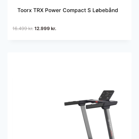
Toorx TRX Power Compact S Løbebånd
Den
Den
16.499
kr.
12.999
kr.
oprindelige
aktuelle
pris
pris
var:
er:
16.499 kr..
12.999 kr..