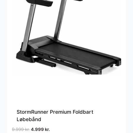
StormRunner Premium Foldbart
Løbebånd
Den
Den
9.999
kr.
4.999
kr.