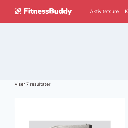
Fortsæt
til
Aktivitetsure
K
indhold
Sorteret
Viser 7 resultater
efter
seneste